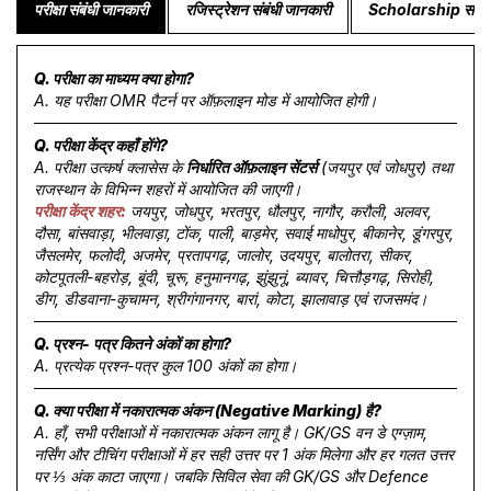
परीक्षा संबंधी जानकारी
रजिस्ट्रेशन संबंधी जानकारी
Scholarship संबंधी
Q. परीक्षा का माध्यम क्या होगा?
A. यह परीक्षा OMR पैटर्न पर ऑफ़लाइन मोड में आयोजित होगी।
Q. परीक्षा केंद्र कहाँ होंगे?
A. परीक्षा उत्कर्ष क्लासेस के
निर्धारित ऑफ़लाइन सेंटर्स
(जयपुर एवं जोधपुर) तथा
राजस्थान के विभिन्न शहरों में आयोजित की जाएगी।
परीक्षा केंद्र शहर:
जयपुर, जोधपुर, भरतपुर, धौलपुर, नागौर, करौली, अलवर,
दौसा, बांसवाड़ा, भीलवाड़ा, टोंक, पाली, बाड़मेर, सवाई माधोपुर, बीकानेर, डूंगरपुर,
जैसलमेर, फलोदी, अजमेर, प्रतापगढ़, जालोर, उदयपुर, बालोतरा, सीकर,
कोटपूतली-बहरोड़, बूंदी, चूरू, हनुमानगढ़, झुंझुनूं, ब्यावर, चित्तौड़गढ़, सिरोही,
डीग, डीडवाना-कुचामन, श्रीगंगानगर, बारां, कोटा, झालावाड़ एवं राजसमंद।
Q. प्रश्न- पत्र कितने अंकों का होगा?
A. प्रत्येक प्रश्न-पत्र कुल 100 अंकों का होगा।
Q. क्या परीक्षा में नकारात्मक अंकन (Negative Marking) है?
A. हाँ, सभी परीक्षाओं में नकारात्मक अंकन लागू है। GK/GS वन डे एग्ज़ाम,
नर्सिंग और टीचिंग परीक्षाओं में हर सही उत्तर पर 1 अंक मिलेगा और हर गलत उत्तर
पर ⅓ अंक काटा जाएगा। जबकि सिविल सेवा की GK/GS और Defence